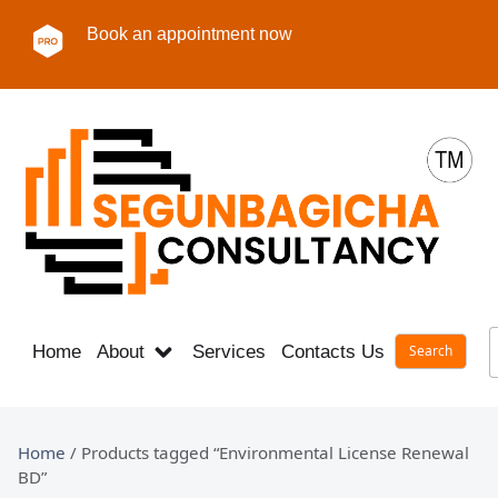
Book an appointment now
Home
About
Services
Contacts Us
Career
Home
/ Products tagged “Environmental License Renewal
BD”