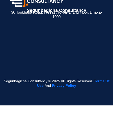
> ব্যক্তিগত আয়কর
> BIN সার্টিফিকেট
> মেম্বারশিপ
 জন্য
রিটার্ন না দিলে কী
কী? ব্যবসায়ীদের জন্য
সার্টিফিকেট থাকলে
Segunbagicha Consultancy
36 Topkhana Road, Fareast Tower-2, 2nd Floor, Dhaka-
েশনের
সমস্যা হয়?
সম্পূর্ণ গাইড
সুবিধা কী ?
1000
Read
Read
Read
More
More
More
Segunbagicha Consultancy © 2025 All Rights Reserved.
Terms Of
Use
And
Privacy Policy