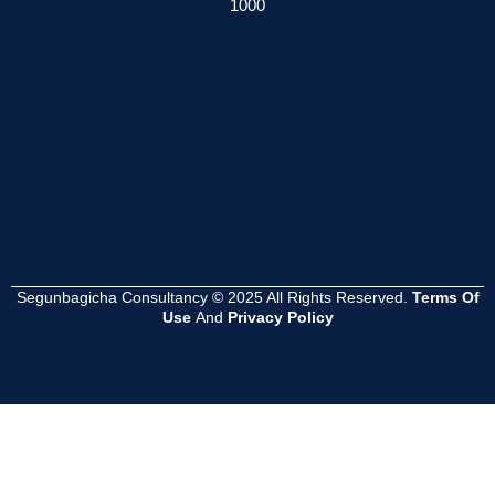
1000
েশনের
সমস্যা হয়?
সম্পূর্ণ গাইড
সুবিধা কী ?
Read
Read
Read
More
More
More
Segunbagicha Consultancy © 2025 All Rights Reserved.
Terms Of
Use
And
Privacy Policy