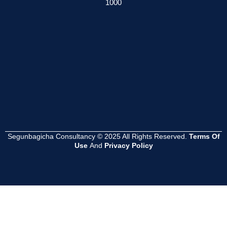
1000
েশনের
সমস্যা হয়?
সম্পূর্ণ গাইড
সুবিধা কী ?
Read
Read
Read
More
More
More
Segunbagicha Consultancy © 2025 All Rights Reserved.
Terms Of
Use
And
Privacy Policy