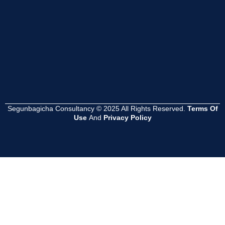
Read
Read
Read
More
More
More
Segunbagicha Consultancy © 2025 All Rights Reserved.
Terms Of
Use
And
Privacy Policy