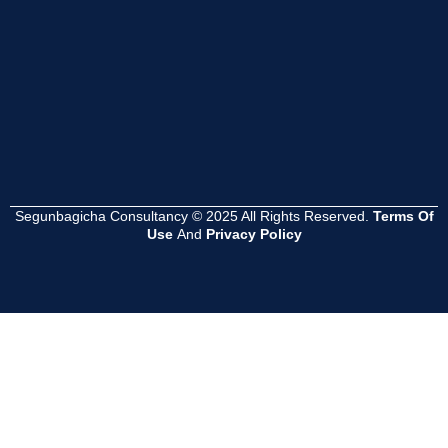
Read
Read
Read
More
More
More
Segunbagicha Consultancy © 2025 All Rights Reserved.
Terms Of
Use
And
Privacy Policy