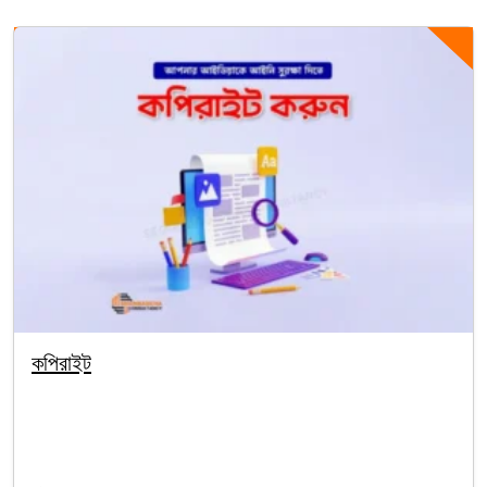
কপিরাইট
By segunbagicha
October 4, 2025
Intellectual Property (Ip)