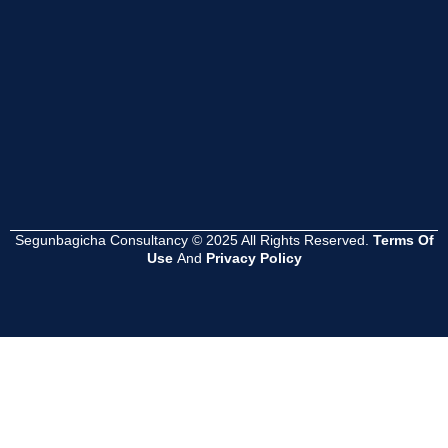
Read
Read
Read
More
More
More
Segunbagicha Consultancy © 2025 All Rights Reserved.
Terms Of
Use
And
Privacy Policy