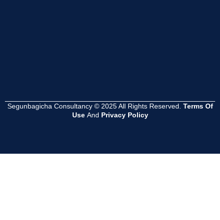
Read
Read
Read
More
More
More
Segunbagicha Consultancy © 2025 All Rights Reserved.
Terms Of
Use
And
Privacy Policy