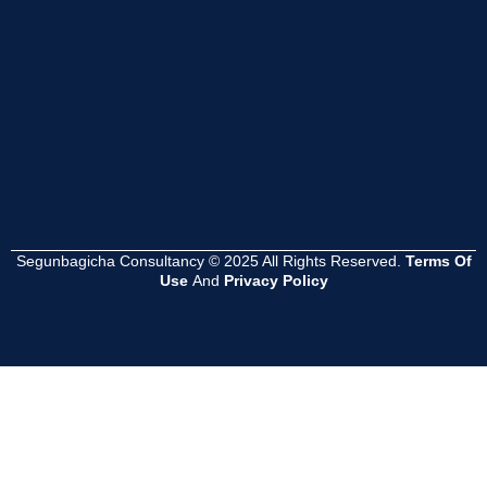
Read
Read
Read
More
More
More
Segunbagicha Consultancy © 2025 All Rights Reserved.
Terms Of
Use
And
Privacy Policy