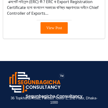
এক্সপোর্ট লাইসেন্স (ERC) কী ? ERC বা Export Registration
Certificate হলো বাংলাদেশ সরকারের বাণিজ্য মন্ত্রণালয়ের অধীনে Chief
Controller of Exports…
View Post
> ব্যক্তিগত আয়কর
> BIN সার্টিফিকেট
> মেম্বারশিপ
Segunbagicha Consultancy
 জন্য
রিটার্ন না দিলে কী
কী? ব্যবসায়ীদের জন্য
সার্টিফিকেট থাকলে
36 Topkhana Road, Fareast Tower-2, 2nd Floor, Dhaka-
1000
েশনের
সমস্যা হয়?
সম্পূর্ণ গাইড
সুবিধা কী ?