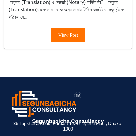
অনুবাদ (Translation) ও নোটারী (Notary) সার্ভিস কী? অনুবাদ
(Translation): এক ভাষা থেকে অন্য ভাষায় লিখিত কনটেন্ট বা ডকুমেন্টকে
সঠিকভাবে…
View Post
> ব্যক্তিগত আয়কর
> BIN সার্টিফিকেট
> মেম্বারশিপ
Segunbagicha Consultancy
 জন্য
রিটার্ন না দিলে কী
কী? ব্যবসায়ীদের জন্য
সার্টিফিকেট থাকলে
36 Topkhana Road, Fareast Tower-2, 2nd Floor, Dhaka-
1000
েশনের
সমস্যা হয়?
সম্পূর্ণ গাইড
সুবিধা কী ?