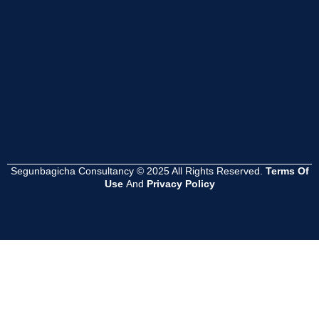
Read
Read
Read
More
More
More
Segunbagicha Consultancy © 2025 All Rights Reserved.
Terms Of
Use
And
Privacy Policy