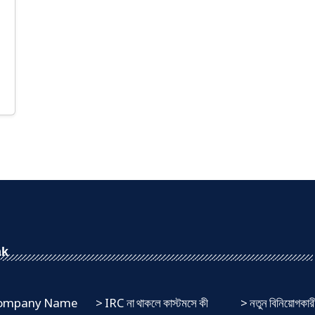
nk
 Company Name
> IRC না থাকলে কাস্টমসে কী
> নতুন বিনিয়োগকার