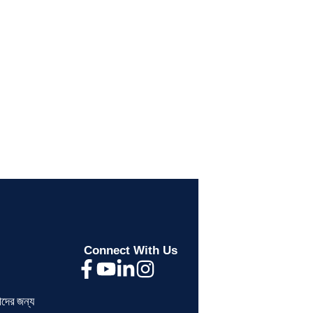
Let’s chat on WhatsApp
Segunbagicha Consultancy
আসসালামু আলাইকুম, সেগুনবাগিচা কনসালটেন্সিতে
আপনাকে স্বাগতম, কিভাবে আপনাকে সহযোগিতা
করতে পারি?
Connect With Us
now
ীদের জন্য
> ব্যক্তিগত আয়কর রিটার্ন না দিলে
> BIN সার্টিফিকেট কী?