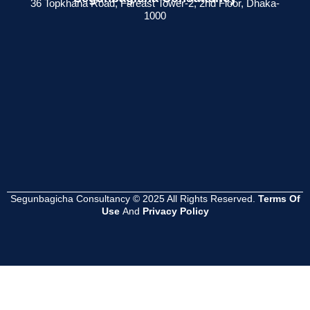
36 Topkhana Road, Fareast Tower-2, 2nd Floor, Dhaka-
1000
েশনের
সমস্যা হয়?
সম্পূর্ণ গাইড
সুবিধা কী ?
Read
Read
Read
More
More
More
Segunbagicha Consultancy © 2025 All Rights Reserved.
Terms Of
Use
And
Privacy Policy