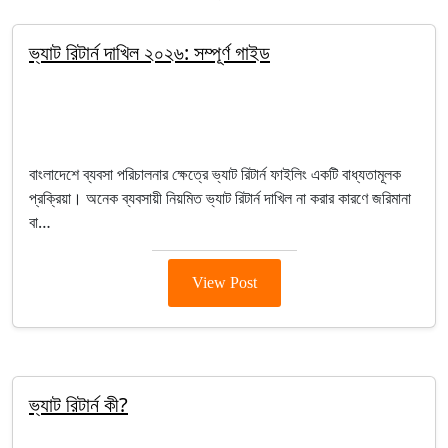
ভ্যাট রিটার্ন দাখিল ২০২৬: সম্পূর্ণ গাইড
By Salim
March 30, 2026
VAT Registration
বাংলাদেশে ব্যবসা পরিচালনার ক্ষেত্রে ভ্যাট রিটার্ন ফাইলিং একটি বাধ্যতামূলক
প্রক্রিয়া। অনেক ব্যবসায়ী নিয়মিত ভ্যাট রিটার্ন দাখিল না করার কারণে জরিমানা
বা…
View Post
ভ্যাট রিটার্ন কী?
By segunbagicha