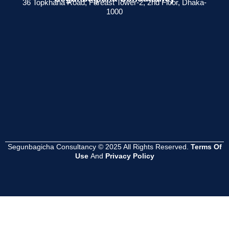
36 Topkhana Road, Fareast Tower-2, 2nd Floor, Dhaka-
1000
েশনের
সমস্যা হয়?
সম্পূর্ণ গাইড
সুবিধা কী ?
Read
Read
Read
More
More
More
Segunbagicha Consultancy © 2025 All Rights Reserved.
Terms Of
Use
And
Privacy Policy