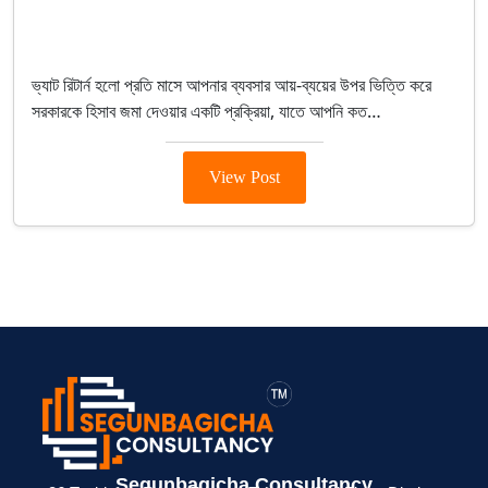
September 30, 2025
VAT Registration
ভ্যাট রিটার্ন হলো প্রতি মাসে আপনার ব্যবসার আয়-ব্যয়ের উপর ভিত্তি করে
সরকারকে হিসাব জমা দেওয়ার একটি প্রক্রিয়া, যাতে আপনি কত…
View Post
> ব্যক্তিগত আয়কর
> BIN সার্টিফিকেট
> মেম্বারশিপ
Segunbagicha Consultancy
 জন্য
রিটার্ন না দিলে কী
কী? ব্যবসায়ীদের জন্য
সার্টিফিকেট থাকলে