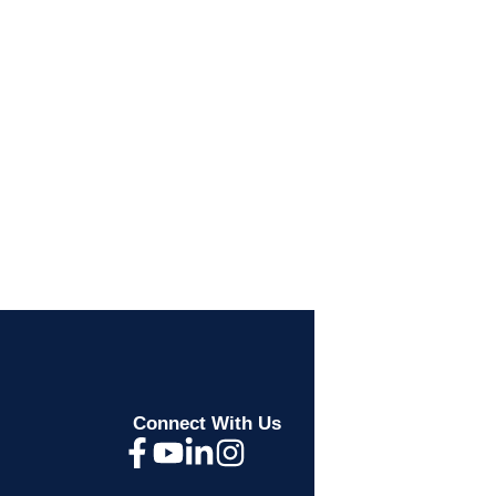
Let’s chat on WhatsApp
Segunbagicha Consultancy
আসসালামু আলাইকুম, সেগুনবাগিচা কনসালটেন্সিতে
আপনাকে স্বাগতম, কিভাবে আপনাকে সহযোগিতা
করতে পারি?
Connect With Us
now