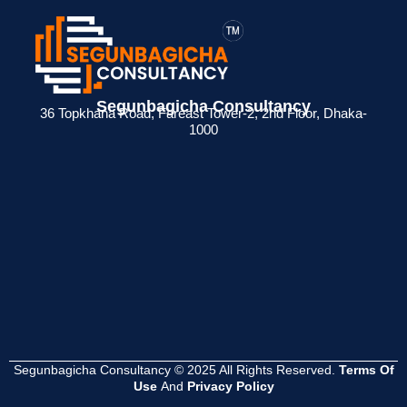
> ব্যক্তিগত আয়কর
> BIN সার্টিফিকেট
> মেম্বারশিপ
Segunbagicha Consultancy
 জন্য
রিটার্ন না দিলে কী
কী? ব্যবসায়ীদের জন্য
সার্টিফিকেট থাকলে
36 Topkhana Road, Fareast Tower-2, 2nd Floor, Dhaka-
1000
েশনের
সমস্যা হয়?
সম্পূর্ণ গাইড
সুবিধা কী ?
Read
Read
Read
More
More
More
Segunbagicha Consultancy © 2025 All Rights Reserved.
Terms Of
Use
And
Privacy Policy