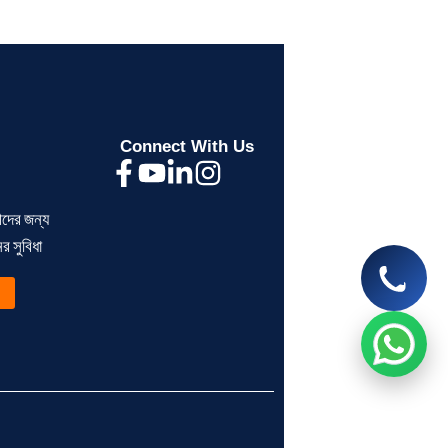
Segunbagicha Consultancy
আসসালামু আলাইকুম, সেগুনবাগিচা কনসালটেন্সিতে
আপনাকে স্বাগতম, কিভাবে আপনাকে সহযোগিতা
করতে পারি?
Connect With Us
now
ীদের জন্য
> ব্যক্তিগত আয়কর রিটার্ন না দিলে
> BIN সার্টিফিকেট কী?
 সুবিধা
কী সমস্যা হয়?
ব্যবসায়ীদের জন্য সম্পূর্ণ গ
Read More
Read More