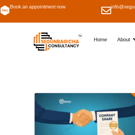
Book an appointment now
info@segu
Home
About