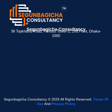
> ব্যক্তিগত আয়কর
> BIN সার্টিফিকেট
> মেম্বারশিপ
 জন্য
রিটার্ন না দিলে কী
কী? ব্যবসায়ীদের জন্য
সার্টিফিকেট থাকলে
Segunbagicha Consultancy
36 Topkhana Road, Fareast Tower-2, 2nd Floor, Dhaka-
েশনের
সমস্যা হয়?
সম্পূর্ণ গাইড
সুবিধা কী ?
1000
Read
Read
Read
More
More
More
Segunbagicha Consultancy © 2025 All Rights Reserved.
Terms Of
Use
And
Privacy Policy