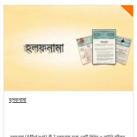
হলফনামা
By segunbagicha
October 4, 2025
Uncategorized
হলফনামা (Affidavit) কী ? হলফনামা হলো একটি লিখিত ও আইনি স্বীকৃত