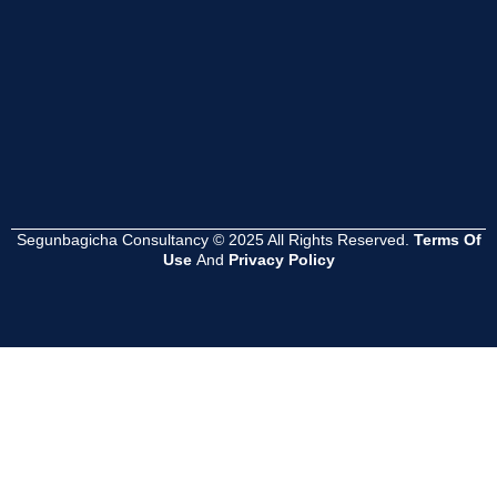
Read
Read
Read
More
More
More
Segunbagicha Consultancy © 2025 All Rights Reserved.
Terms Of
Use
And
Privacy Policy