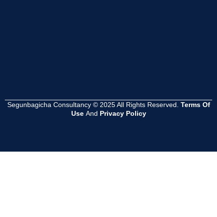
Read
Read
Read
More
More
More
Segunbagicha Consultancy © 2025 All Rights Reserved.
Terms Of
Use
And
Privacy Policy