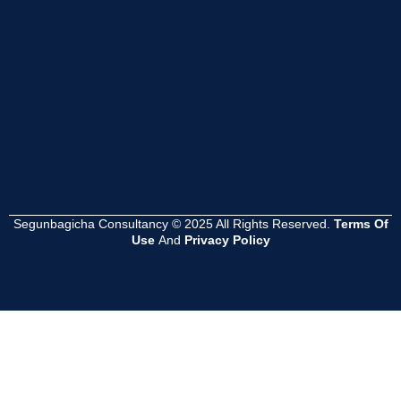
Read
Read
Read
More
More
More
Segunbagicha Consultancy © 2025 All Rights Reserved.
Terms Of
Use
And
Privacy Policy