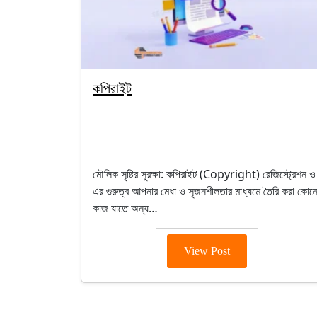
কপিরাইট
By segunbagicha
October 4, 2025
Intellectual Property (Ip)
মৌলিক সৃষ্টির সুরক্ষা: কপিরাইট (Copyright) রেজিস্ট্রেশন ও
এর গুরুত্ব আপনার মেধা ও সৃজনশীলতার মাধ্যমে তৈরি করা কোন
কাজ যাতে অন্য…
View Post