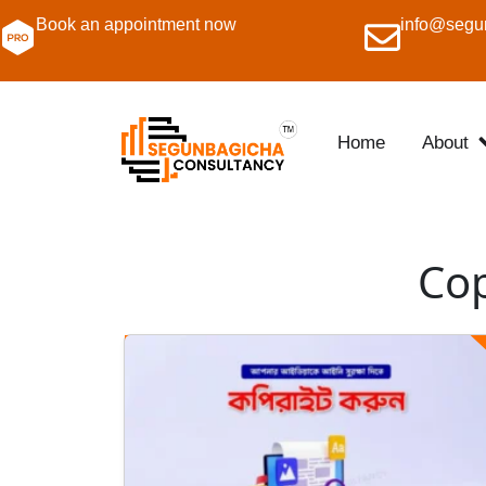
Book an appointment now
info@segu
Home
About
Cop