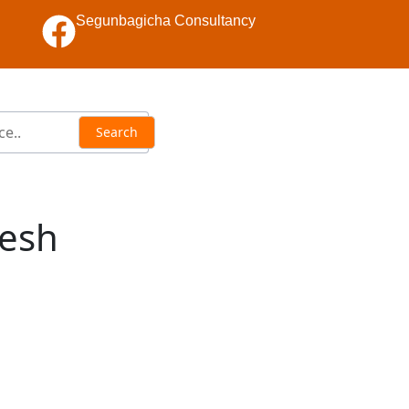
Segunbagicha Consultancy
desh