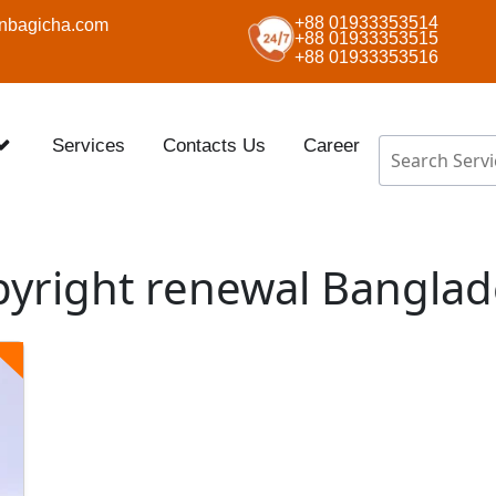
+88 01933353514
nbagicha.com
+88 01933353515
+88 01933353516
Services
Contacts Us
Career
yright renewal Bangla