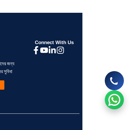
Segunbagicha Consultancy
আসসালামু আলাইকুম, সেগুনবাগিচা কনসালটেন্সিতে
আপনাকে স্বাগতম, কিভাবে আপনাকে সহযোগিতা
করতে পারি?
Connect With Us
now
ীদের জন্য
> ব্যক্তিগত আয়কর রিটার্ন না দিলে
> BIN সার্টিফিকেট কী?
 সুবিধা
কী সমস্যা হয়?
ব্যবসায়ীদের জন্য সম্পূর্ণ গ
Read More
Read More