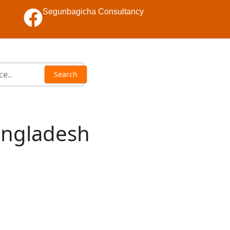
Segunbagicha Consultancy
angladesh