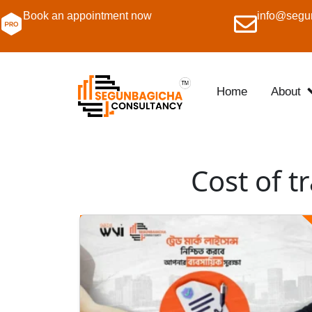
Book an appointment now
info@segu
Home
About
Cost of 