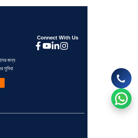
আসসালামু আলাইকুম, সেগুনবাগিচা কনসালটেন্সিতে
আপনাকে স্বাগতম, কিভাবে আপনাকে সহযোগিতা
করতে পারি?
Connect With Us
now
ীদের জন্য
> ব্যক্তিগত আয়কর রিটার্ন না দিলে
> BIN সার্টিফিকেট কী?
 সুবিধা
কী সমস্যা হয়?
ব্যবসায়ীদের জন্য সম্পূর্ণ গ
Read More
Read More