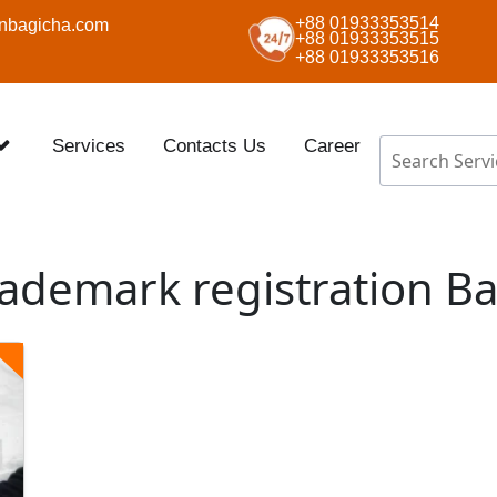
+88 01933353514
nbagicha.com
+88 01933353515
+88 01933353516
Services
Contacts Us
Career
trademark registration B