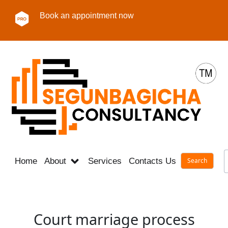
Book an appointment now
Home
About
Services
Contacts Us
Career
Court marriage process