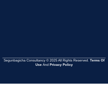
Read
Read
Read
More
More
More
Segunbagicha Consultancy © 2025 All Rights Reserved.
Terms Of
Use
And
Privacy Policy