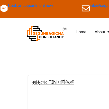
Book an appointment now
info@segu
Home
About
ব্যক্তিগত TIN সার্টিফিকেট
By Salim
January 5, 2026
TIN Return