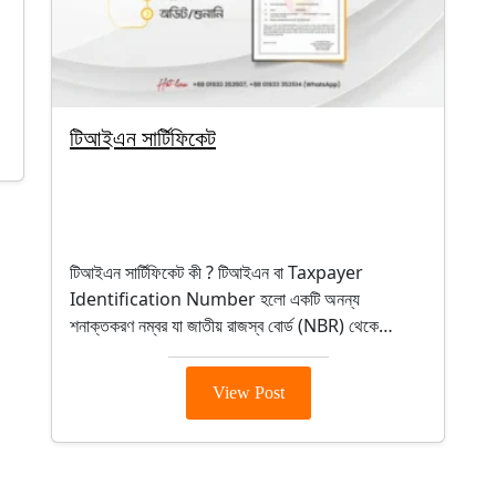
টিআইএন সার্টিফিকেট
By segunbagicha
September 28, 2025
TIN Return
টিআইএন সার্টিফিকেট কী ? টিআইএন বা Taxpayer
Identification Number হলো একটি অনন্য
শনাক্তকরণ নম্বর যা জাতীয় রাজস্ব বোর্ড (NBR) থেকে…
View Post