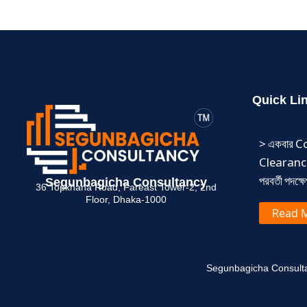
Quick Li
 সার্টিফিকেট কী?
> মেম্বারশিপ সার্টিফিকেট থাকলে
> একবার
য়ীদের জন্য সম্পূর্ণ গাইড
সুবিধা কী ?
Clearance
পরবর্তী পদক্
Segunbagicha Consultancy
36 Topkhana Road, Fareast Tower-2, 2nd
ead More
Read More
Floor, Dhaka-1000
Read 
Segunbagicha Consulta