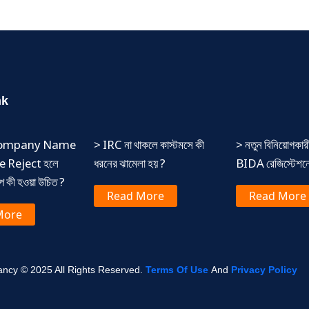
nk
 Company Name
> IRC না থাকলে কাস্টমসে কী
> নতুন বিনিয়োগকার
 Reject হলে
ধরনের ঝামেলা হয় ?
BIDA রেজিস্টেশনের
ষেপ কী হওয়া উচিত ?
Read More
Read More
More
ncy © 2025 All Rights Reserved.
Terms Of Use
And
Privacy Policy