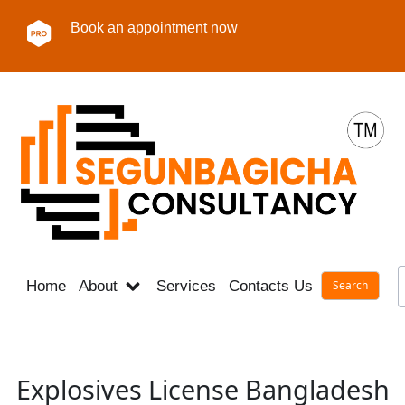
Book an appointment now
Home
About
Services
Contacts Us
Career
Explosives License Bangladesh