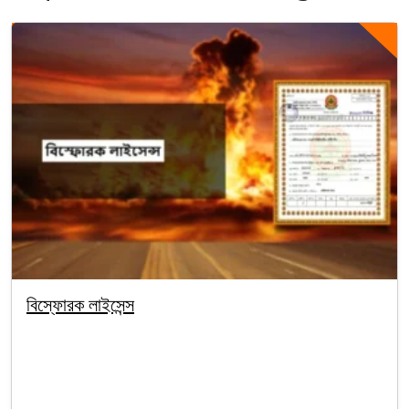
বিস্ফোরক লাইসেন্স
By segunbagicha
October 4, 2025
Uncategorized