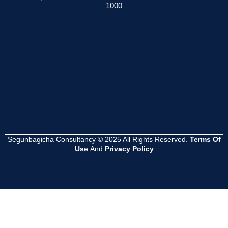
1000
েশনের
সমস্যা হয়?
সম্পূর্ণ গাইড
সুবিধা কী ?
Read
Read
Read
More
More
More
Segunbagicha Consultancy © 2025 All Rights Reserved.
Terms Of
Use
And
Privacy Policy