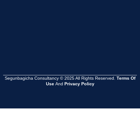
Read
Read
Read
More
More
More
Segunbagicha Consultancy © 2025 All Rights Reserved.
Terms Of
Use
And
Privacy Policy