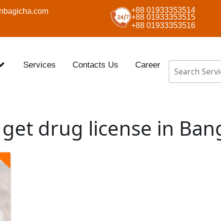
+88 01933353514
nbagicha.com
+88 01933353515
+88 01933353516
Services
Contacts Us
Career
get drug license in Ba