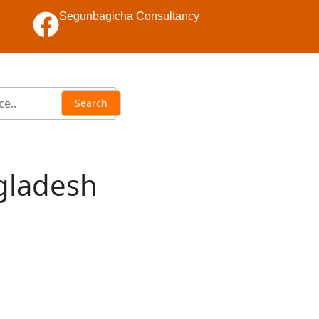
Segunbagicha Consultancy
ngladesh