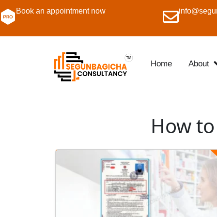
Book an appointment now
info@segu
Home
About
How to 