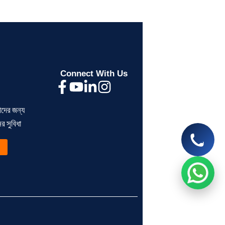
Segunbagicha Consultancy
আসসালামু আলাইকুম, সেগুনবাগিচা কনসালটেন্সিতে
আপনাকে স্বাগতম, কিভাবে আপনাকে সহযোগিতা
করতে পারি?
Connect With Us
now
ীদের জন্য
> ব্যক্তিগত আয়কর রিটার্ন না দিলে
> BIN সার্টিফিকেট কী?
 সুবিধা
কী সমস্যা হয়?
ব্যবসায়ীদের জন্য সম্পূর্ণ গ
Read More
Read More