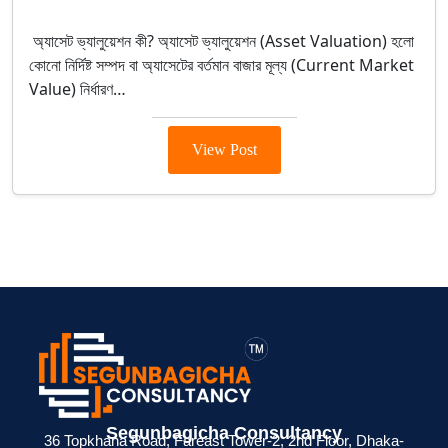
Asset Valuation
অ্যাসেট ভ্যালুয়েশন কী? অ্যাসেট ভ্যালুয়েশন (Asset Valuation) হলো
কোনো নির্দিষ্ট সম্পদ বা অ্যাসেটের বর্তমান বাজার মূল্য (Current Market
Value) নির্ধারণ…
View Post
> ব্যক্তিগত আয়কর
> BIN সার্টিফিকেট
> মেম্বারশিপ
Segunbagicha Consultancy
 জন্য
রিটার্ন না দিলে কী
কী? ব্যবসায়ীদের জন্য
সার্টিফিকেট থাকলে
36 Topkhana Road, Fareast Tower-2, 2nd Floor, Dhaka-