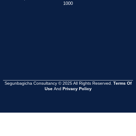
1000
েশনের
সমস্যা হয়?
সম্পূর্ণ গাইড
সুবিধা কী ?
Read
Read
Read
More
More
More
Segunbagicha Consultancy © 2025 All Rights Reserved.
Terms Of
Use
And
Privacy Policy