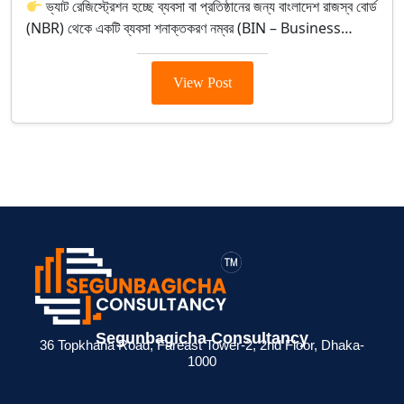
ভ্যাট রেজিস্ট্রেশন হচ্ছে ব্যবসা বা প্রতিষ্ঠানের জন্য বাংলাদেশ রাজস্ব বোর্ড
(NBR) থেকে একটি ব্যবসা শনাক্তকরণ নম্বর (BIN – Business…
View Post
> ব্যক্তিগত আয়কর
> BIN সার্টিফিকেট
> মেম্বারশিপ
Segunbagicha Consultancy
 জন্য
রিটার্ন না দিলে কী
কী? ব্যবসায়ীদের জন্য
সার্টিফিকেট থাকলে
36 Topkhana Road, Fareast Tower-2, 2nd Floor, Dhaka-
1000
েশনের
সমস্যা হয়?
সম্পূর্ণ গাইড
সুবিধা কী ?