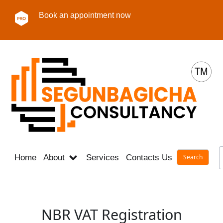
Book an appointment now
Home
About
Services
Contacts Us
Career
NBR VAT Registration