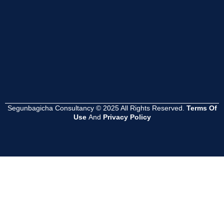
Read
Read
Read
More
More
More
Segunbagicha Consultancy © 2025 All Rights Reserved.
Terms Of
Use
And
Privacy Policy