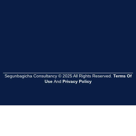
Read
Read
Read
More
More
More
Segunbagicha Consultancy © 2025 All Rights Reserved.
Terms Of
Use
And
Privacy Policy