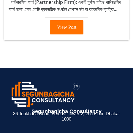
পার্টনারশিপ ফার্ম (Partnership Firm): একটি পূর্ণাঙ্গ গাইড পার্টনারশিপ
ফার্ম হলো এমন একটি ব্যবসায়িক সংগঠন যেখানে দুই বা ততোধিক ব্যক্তি…
View Post
> ব্যক্তিগত আয়কর
> BIN সার্টিফিকেট
> মেম্বারশিপ
Segunbagicha Consultancy
 জন্য
রিটার্ন না দিলে কী
কী? ব্যবসায়ীদের জন্য
সার্টিফিকেট থাকলে
36 Topkhana Road, Fareast Tower-2, 2nd Floor, Dhaka-
1000
েশনের
সমস্যা হয়?
সম্পূর্ণ গাইড
সুবিধা কী ?