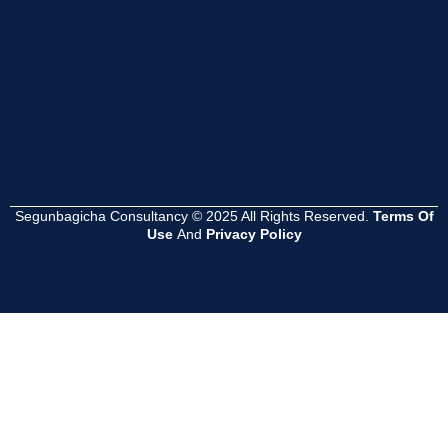
Read
Read
Read
More
More
More
Segunbagicha Consultancy © 2025 All Rights Reserved.
Terms Of
Use
And
Privacy Policy