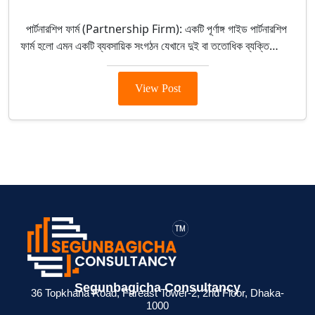
Company Registration
পার্টনারশিপ ফার্ম (Partnership Firm): একটি পূর্ণাঙ্গ গাইড পার্টনারশিপ
ফার্ম হলো এমন একটি ব্যবসায়িক সংগঠন যেখানে দুই বা ততোধিক ব্যক্তি…
View Post
> ব্যক্তিগত আয়কর
> BIN সার্টিফিকেট
> মেম্বারশিপ
Segunbagicha Consultancy
 জন্য
রিটার্ন না দিলে কী
কী? ব্যবসায়ীদের জন্য
সার্টিফিকেট থাকলে
36 Topkhana Road, Fareast Tower-2, 2nd Floor, Dhaka-
1000
েশনের
সমস্যা হয়?
সম্পূর্ণ গাইড
সুবিধা কী ?