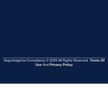
Read
Read
Read
More
More
More
Segunbagicha Consultancy © 2025 All Rights Reserved.
Terms Of
Use
And
Privacy Policy