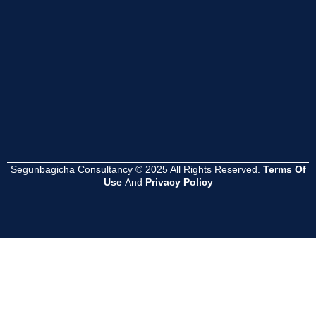
Read
Read
Read
More
More
More
Segunbagicha Consultancy © 2025 All Rights Reserved.
Terms Of
Use
And
Privacy Policy