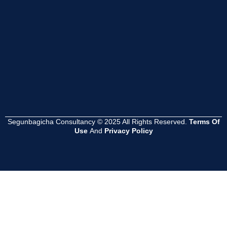
Read
Read
Read
More
More
More
Segunbagicha Consultancy © 2025 All Rights Reserved.
Terms Of
Use
And
Privacy Policy