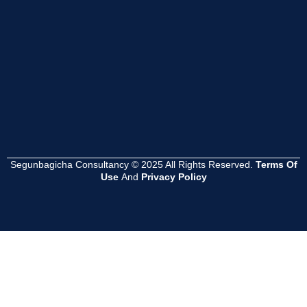
Read
Read
Read
More
More
More
Segunbagicha Consultancy © 2025 All Rights Reserved.
Terms Of
Use
And
Privacy Policy