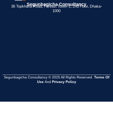
Segunbagicha Consultancy
 জন্য
রিটার্ন না দিলে কী
কী? ব্যবসায়ীদের জন্য
সার্টিফিকেট থাকলে
36 Topkhana Road, Fareast Tower-2, 2nd Floor, Dhaka-
1000
েশনের
সমস্যা হয়?
সম্পূর্ণ গাইড
সুবিধা কী ?
Read
Read
Read
More
More
More
Segunbagicha Consultancy © 2025 All Rights Reserved.
Terms Of
Use
And
Privacy Policy