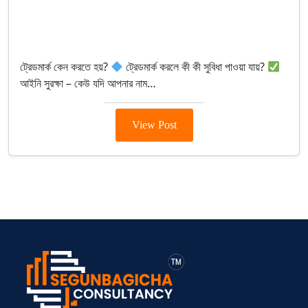
By segunbagicha
September 30, 2025
Intellectual Property (Ip)
ট্রেডমার্ক কেন করতে হয়?
ট্রেডমার্ক করলে কী কী সুবিধা পাওয়া যায়?
আইনি সুরক্ষা – কেউ যদি আপনার নাম…
View Post
> ব্যক্তিগত আয়কর
> BIN সার্টিফিকেট
> মেম্বারশিপ