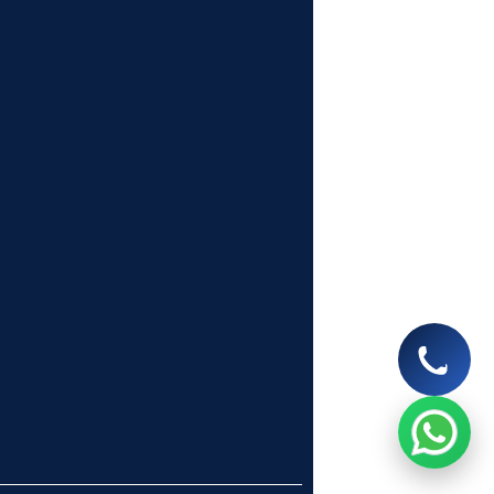
Let’s chat on WhatsApp
Segunbagicha Consultancy
আসসালামু আলাইকুম, সেগুনবাগিচা কনসালটেন্সিতে
আপনাকে স্বাগতম, কিভাবে আপনাকে সহযোগিতা
করতে পারি? 🙂
now