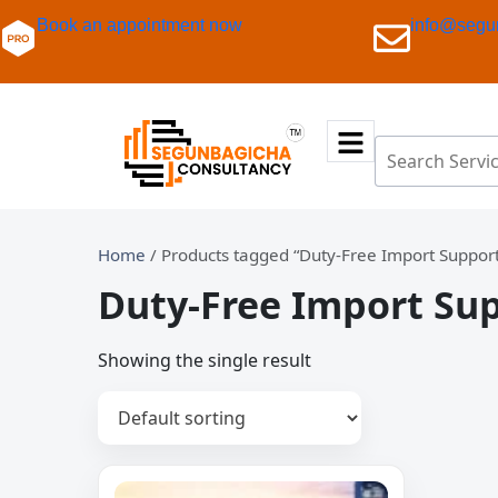
Book an appointment now
info@segu
Home
/ Products tagged “Duty-Free Import Support
Duty-Free Import Su
Showing the single result