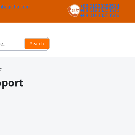
+88 01933353514
nbagicha.com
+88 01933353515
+88 01933353516
”
pport