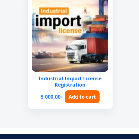
Industrial Import License
Registration
5,000.00
৳
Add to cart