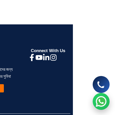
Let’s chat on WhatsApp
Segunbagicha Consultancy
আসসালামু আলাইকুম, সেগুনবাগিচা কনসালটেন্সিতে
আপনাকে স্বাগতম, কিভাবে আপনাকে সহযোগিতা
করতে পারি?
Connect With Us
now
ীদের জন্য
> ব্যক্তিগত আয়কর রিটার্ন না দিলে
> BIN সার্টিফিকেট কী?
 সুবিধা
কী সমস্যা হয়?
ব্যবসায়ীদের জন্য সম্পূর্ণ গ
Read More
Read More