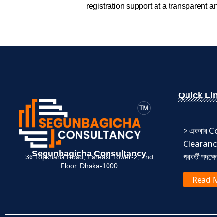
registration support at a transparent 
Quick Li
 সার্টিফিকেট কী?
> মেম্বারশিপ সার্টিফিকেট থাকলে
> একবার
য়ীদের জন্য সম্পূর্ণ গাইড
সুবিধা কী ?
Clearance
Segunbagicha Consultancy
পরবর্তী পদক্
36 Topkhana Road, Fareast Tower-2, 2nd
ead More
Read More
Floor, Dhaka-1000
Read 