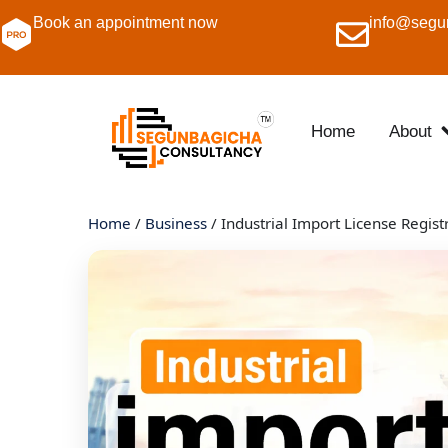
Book an appointment now
info@segu
Home
About
Home
/
Business
/ Industrial Import License Regist