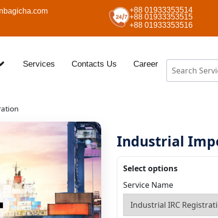
+88 01933353514
nbagicha.com
+88 01933353515
+88 01933353516
Services
Contacts Us
Career
ration
Industrial Imp
Select options
Service Name