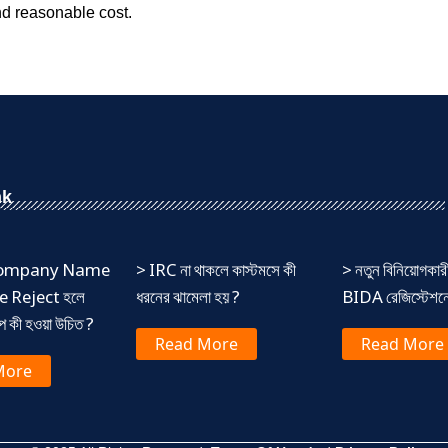
and reasonable cost.
nk
 Company Name
> IRC না থাকলে কাস্টমসে কী
> নতুন বিনিয়োগকার
 Reject হলে
ধরনের ঝামেলা হয় ?
BIDA রেজিস্টেশনের
ষেপ কী হওয়া উচিত ?
Read More
Read More
More