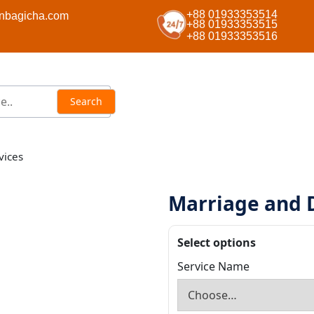
+88 01933353514
nbagicha.com
+88 01933353515
+88 01933353516
vices
Marriage and D
Select options
Service Name