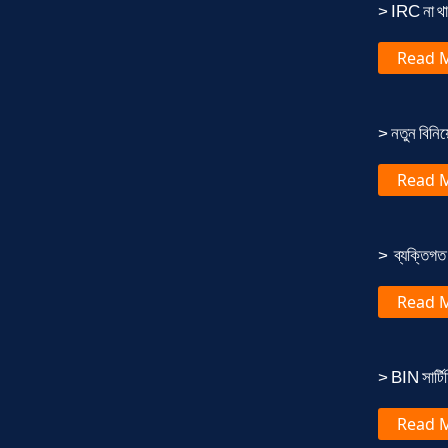
> IRC না থা
Read 
> নতুন বিনি
Read 
> ব্যক্তিগত 
Read 
> BIN সার্টিফ
Read 