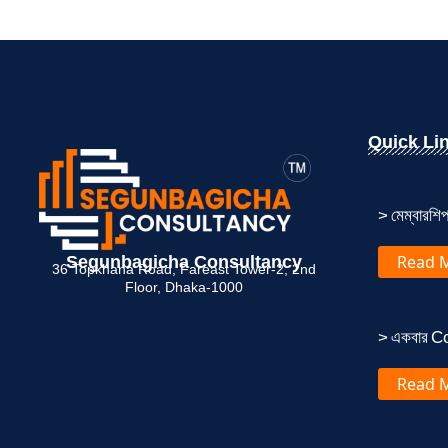
Quick Li
> মেম্বারশিপ
Read 
Segunbagicha Consultancy
36 Topkhana Road, Fareast Tower-2, 2nd
Floor, Dhaka-1000
> একবার Co
Read 