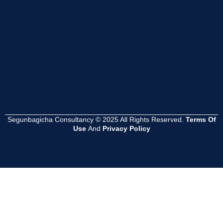
Read
Read
Read
More
More
More
Segunbagicha Consultancy © 2025 All Rights Reserved.
Terms Of
Use
And
Privacy Policy