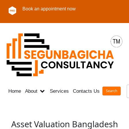
Book an appointment now
Home
About
Services
Contacts Us
Career
Asset Valuation Bangladesh