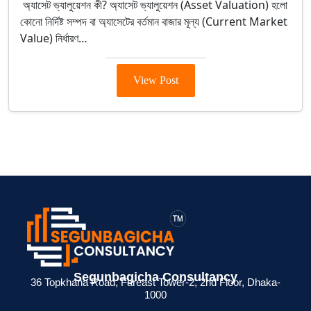
অ্যাসেট ভ্যালুয়েশন কী? অ্যাসেট ভ্যালুয়েশন (Asset Valuation) হলো
কোনো নির্দিষ্ট সম্পদ বা অ্যাসেটের বর্তমান বাজার মূল্য (Current Market
Value) নির্ধারণ…
View Post
> ব্যক্তিগত আয়কর
> BIN সার্টিফিকেট
> মেম্বারশিপ
Segunbagicha Consultancy
 জন্য
রিটার্ন না দিলে কী
কী? ব্যবসায়ীদের জন্য
সার্টিফিকেট থাকলে
36 Topkhana Road, Fareast Tower-2, 2nd Floor, Dhaka-
1000
েশনের
সমস্যা হয়?
সম্পূর্ণ গাইড
সুবিধা কী ?