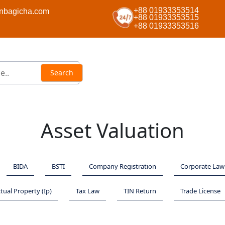
+88 01933353514
nbagicha.com
+88 01933353515
+88 01933353516
Asset Valuation
BIDA
BSTI
Company Registration
Corporate Law
ctual Property (Ip)
Tax Law
TIN Return
Trade License