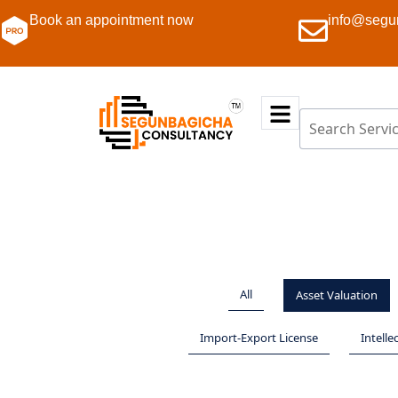
Book an appointment now
info@segu
All
Asset Valuation
Import-Export License
Intelle