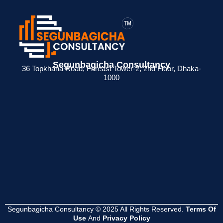
> ব্যক্তিগত আয়কর
> BIN সার্টিফিকেট
> মেম্বারশিপ
Segunbagicha Consultancy
 জন্য
রিটার্ন না দিলে কী
কী? ব্যবসায়ীদের জন্য
সার্টিফিকেট থাকলে
36 Topkhana Road, Fareast Tower-2, 2nd Floor, Dhaka-
1000
েশনের
সমস্যা হয়?
সম্পূর্ণ গাইড
সুবিধা কী ?
Read
Read
Read
More
More
More
Segunbagicha Consultancy © 2025 All Rights Reserved.
Terms Of
Use
And
Privacy Policy