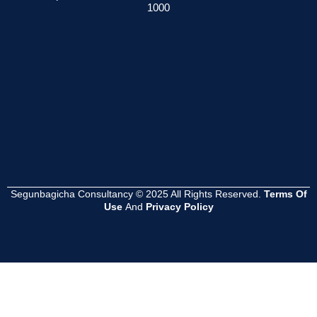
1000
েশনের
সমস্যা হয়?
সম্পূর্ণ গাইড
সুবিধা কী ?
Read
Read
Read
More
More
More
Segunbagicha Consultancy © 2025 All Rights Reserved.
Terms Of
Use
And
Privacy Policy