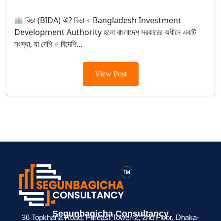
BIDA
বিডা (BIDA) কী? বিডা বা Bangladesh Investment
Development Authority হলো বাংলাদেশ সরকারের অধীনে একটি
সংস্থা, যা দেশি ও বিদেশি…
View Post
> ব্যক্তিগত আয়কর
> BIN সার্টিফিকেট
> মেম্বারশিপ
Segunbagicha Consultancy
 জন্য
রিটার্ন না দিলে কী
কী? ব্যবসায়ীদের জন্য
সার্টিফিকেট থাকলে
36 Topkhana Road, Fareast Tower-2, 2nd Floor, Dhaka-