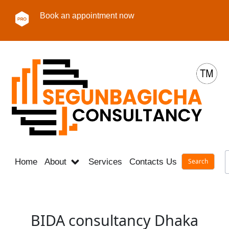
Book an appointment now
Home
About
Services
Contacts Us
Career
BIDA consultancy Dhaka