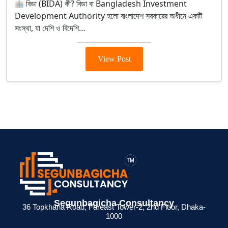
বিডা (BIDA) কী? বিডা বা Bangladesh Investment
Development Authority হলো বাংলাদেশ সরকারের অধীনে একটি
সংস্থা, যা দেশি ও বিদেশি…
View Post
> ব্যক্তিগত আয়কর
> BIN সার্টিফিকেট
> মেম্বারশিপ
Segunbagicha Consultancy
 জন্য
রিটার্ন না দিলে কী
কী? ব্যবসায়ীদের জন্য
সার্টিফিকেট থাকলে
36 Topkhana Road, Fareast Tower-2, 2nd Floor, Dhaka-
1000
েশনের
সমস্যা হয়?
সম্পূর্ণ গাইড
সুবিধা কী ?