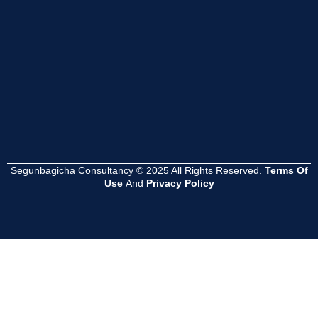
Read
Read
Read
More
More
More
Segunbagicha Consultancy © 2025 All Rights Reserved.
Terms Of
Use
And
Privacy Policy