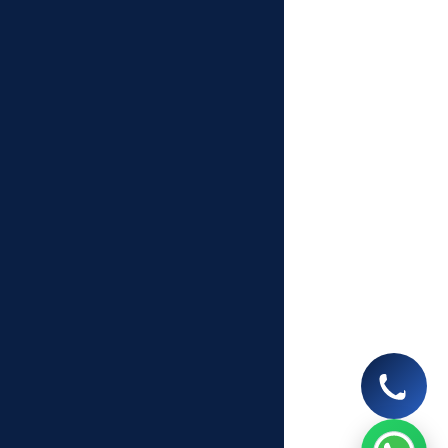
Let’s chat on WhatsApp
Segunbagicha Consultancy
আসসালামু আলাইকুম, সেগুনবাগিচা কনসালটেন্সিতে
আপনাকে স্বাগতম, কিভাবে আপনাকে সহযোগিতা
করতে পারি? 🙂
now