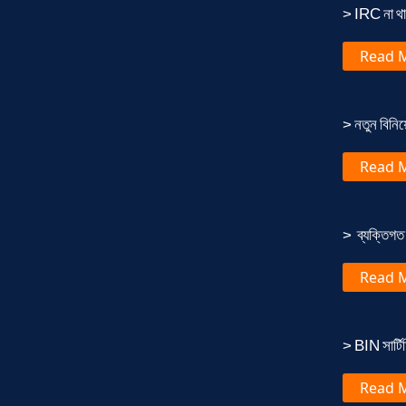
> IRC না থা
Read 
> নতুন বিনি
Read 
> ব্যক্তিগত 
Read 
> BIN সার্টিফ
Read 