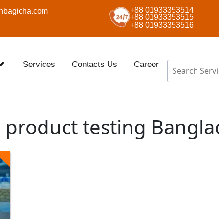
+88 01933353514
nbagicha.com
+88 01933353515
+88 01933353516
Services
Contacts Us
Career
 product testing Bangl