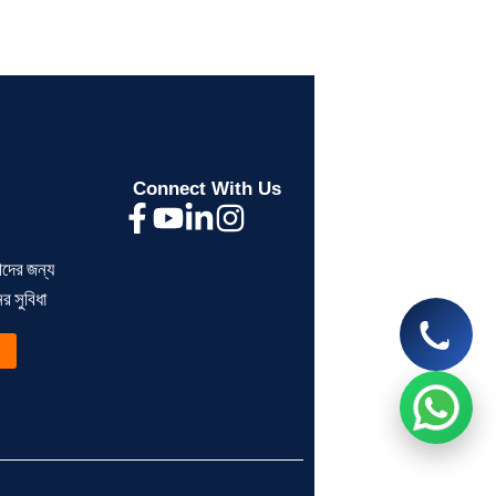
Let’s chat on WhatsApp
Segunbagicha Consultancy
আসসালামু আলাইকুম, সেগুনবাগিচা কনসালটেন্সিতে
আপনাকে স্বাগতম, কিভাবে আপনাকে সহযোগিতা
করতে পারি?
Connect With Us
now
ীদের জন্য
> ব্যক্তিগত আয়কর রিটার্ন না দিলে
> BIN সার্টিফিকেট কী?
 সুবিধা
কী সমস্যা হয়?
ব্যবসায়ীদের জন্য সম্পূর্ণ গ
Read More
Read More