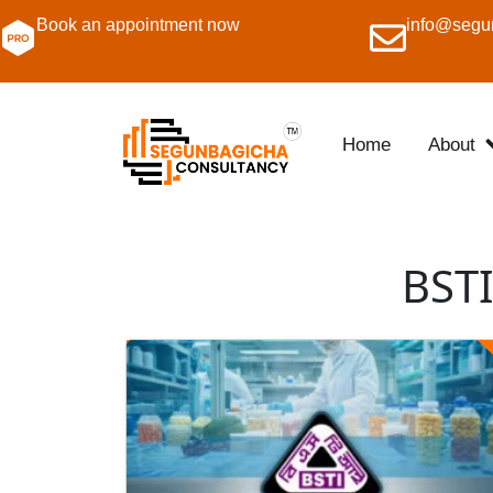
Book an appointment now
info@segu
Home
About
BSTI