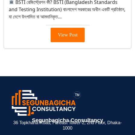
BSTI রেজিস্ট্রেশন কী? BSTI (Bangladesh Standards
and Testing Institution) বাংলাদেশ সরকারের অধীন একটি প্রতিষ্ঠান,
যা দেশে উৎপাদিত বা আমদানিকৃত…
View Post
> ব্যক্তিগত আয়কর
> BIN সার্টিফিকেট
> মেম্বারশিপ
Segunbagicha Consultancy
 জন্য
রিটার্ন না দিলে কী
কী? ব্যবসায়ীদের জন্য
সার্টিফিকেট থাকলে
36 Topkhana Road, Fareast Tower-2, 2nd Floor, Dhaka-
1000
েশনের
সমস্যা হয়?
সম্পূর্ণ গাইড
সুবিধা কী ?