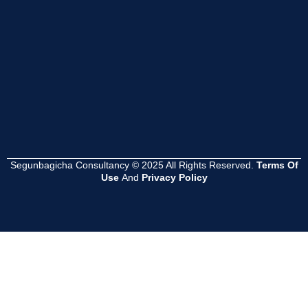
Read
Read
Read
More
More
More
Segunbagicha Consultancy © 2025 All Rights Reserved.
Terms Of
Use
And
Privacy Policy