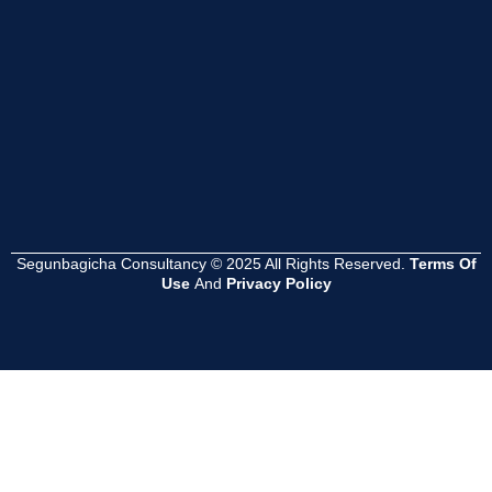
Read
Read
Read
More
More
More
Segunbagicha Consultancy © 2025 All Rights Reserved.
Terms Of
Use
And
Privacy Policy