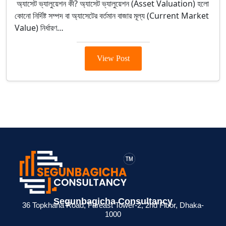
অ্যাসেট ভ্যালুয়েশন কী? অ্যাসেট ভ্যালুয়েশন (Asset Valuation) হলো
কোনো নির্দিষ্ট সম্পদ বা অ্যাসেটের বর্তমান বাজার মূল্য (Current Market
Value) নির্ধারণ…
View Post
> ব্যক্তিগত আয়কর
> BIN সার্টিফিকেট
> মেম্বারশিপ
Segunbagicha Consultancy
 জন্য
রিটার্ন না দিলে কী
কী? ব্যবসায়ীদের জন্য
সার্টিফিকেট থাকলে
36 Topkhana Road, Fareast Tower-2, 2nd Floor, Dhaka-
1000
েশনের
সমস্যা হয়?
সম্পূর্ণ গাইড
সুবিধা কী ?